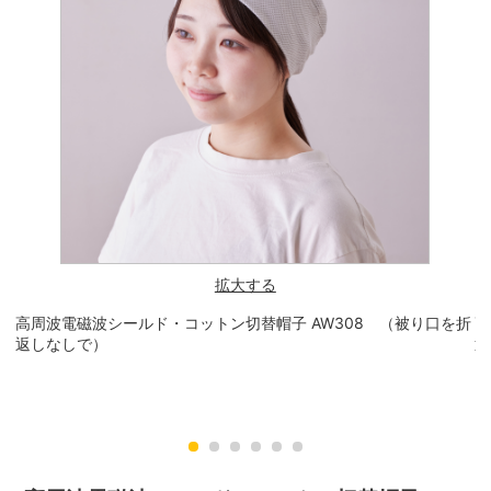
拡大する
高周波電磁波シールド・コットン切替帽子 AW308 （被り口を折
高
返しなしで）
返