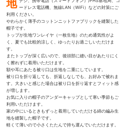
地
デジ、携帯電話（スマートフォン）/PHS基地局、コ
ードレス電話機、無線LAN（WiFi）などの対策にご
利用ください。
やわらかく薄手のコットンニットファブリックを縫製した
帽子です。
トップが生地ワンレイヤ（一枚生地）のため通気性がよ
く、夏でも比較的涼しく、ゆったりお過ごしいただけま
す。
またトップが深く広いので、後頭部に縫い目があたりにく
く擦れずに着用いただけます。
額や耳にあたる被り口は生地を二重にしています。
被り口を折り返しても、折返しなしでも、お好みで被れま
す。大きいと感じた場合は被り口を折り返すとフィット感
が増します。
お気に入りの帽子のアンダーキャップとして寒い季節もご
利用いただけます。
家の中にいるときもずっと着用していただける綿の編み生
地を縫製した帽子です。
軽くて薄いので小さくたたんで持ち運んでいただけます。