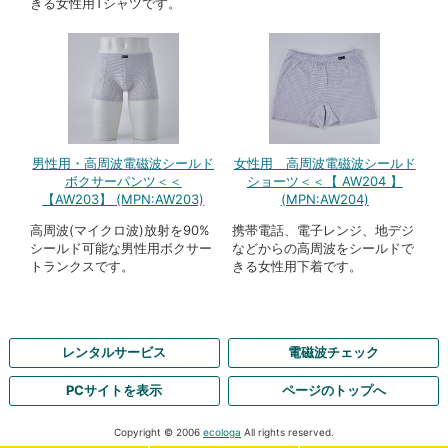
きる女性用Tシャツです。
男性用・高周波電磁波シールド
女性用 高周波電磁波シールド
ボクサーパンツ＜＜
ショーツ＜＜【 AW204 】
【AW203】 (MPN:AW203)
(MPN:AW204)
高周波(マイクロ波)放射を90%
携帯電話、電子レンジ、地デジ
シールド可能な男性用ボクサー
などからの高周波をシールドで
トランクスです。
きる女性用下着です。
レンタルサービス
電磁波チェック
PCサイトを表示
ページのトップへ
Copyright © 2006
ecologa
All rights reserved.