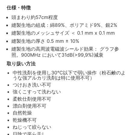
仕様・特徴
頭まわり約57cm程度
縫製生地の組成：綿89%、ポリアミド9%、銀2%
縫製生地のメッシュサイズ ＜ 0.1 mm x 0.1 mm
縫製生地の厚さ 0.5 mm ± 10%
縫製生地の高周波電磁波シールド効果： グラフ参
照。900MHz において31dB(>99,9%)減衰
取り扱い方法
中性洗剤を使用し30℃以下で弱い操作（粉石鹸のよ
うな強アルカリ洗剤は特に使用不可）
つけおき洗い不可
強くこすって洗わない
柔軟仕剤使用不可
漂白剤使用不可
自然乾燥
乾燥機不可
ねじって絞らない
日陰で平ら干し