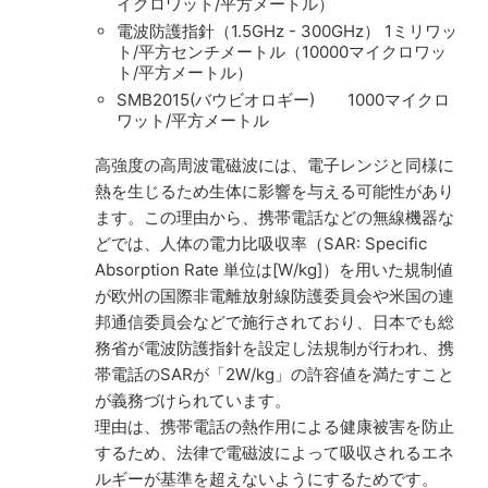
イクロワット/平方メートル）
電波防護指針（1.5GHz - 300GHz） 1ミリワッ
ト/平方センチメートル（10000マイクロワッ
ト/平方メートル）
SMB2015(バウビオロギー) 1000マイクロ
ワット/平方メートル
高強度の高周波電磁波には、電子レンジと同様に
熱を生じるため生体に影響を与える可能性があり
ます。この理由から、携帯電話などの無線機器な
どでは、人体の電力比吸収率（SAR: Specific
Absorption Rate 単位は[W/kg]）を用いた規制値
が欧州の国際非電離放射線防護委員会や米国の連
邦通信委員会などで施行されており、日本でも総
務省が電波防護指針を設定し法規制が行われ、携
帯電話のSARが「2W/kg」の許容値を満たすこと
が義務づけられています。
理由は、携帯電話の熱作用による健康被害を防止
するため、法律で電磁波によって吸収されるエネ
ルギーが基準を超えないようにするためです。