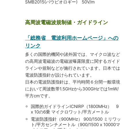
SMB2015(バウビオロギー) 50V/m
高周波電磁波規制値・ガイドライン
「総務省 電波利用ホームページ」への
リンク
多くの国際的機関や諸外国では、マイクロ波など
の高周波電磁波の電磁波曝露限度に関するガイド
ラインや規制などが施行されています。日本では
電波防護指針が設けられています。
日本の電波防護指針は、平均時間６分間一般環境
において周波数帯1.5GHzから300GHzでは1mW/
平方cmです。
国際的ガイドラインICNIRP（1800MHz） 9
x 10の6乗 マイクロワット/平方メートル
電波防護指針（900MHz） 900/1500 ミリワッ
ト/平方センチメートル（900/1500 x 10000マ