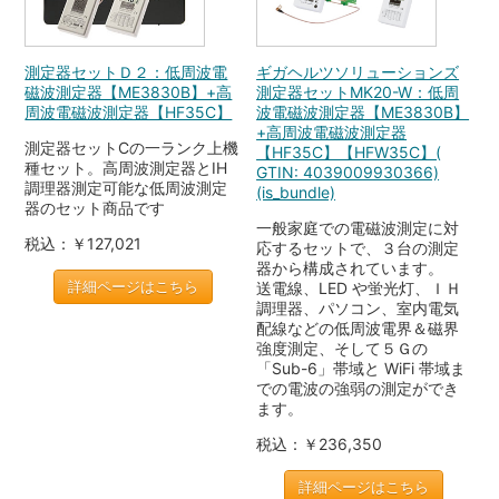
測定器セットＤ２：低周波電
ギガヘルツソリューションズ
磁波測定器【ME3830B】+高
測定器セットMK20-W：低周
周波電磁波測定器【HF35C】
波電磁波測定器【ME3830B】
+高周波電磁波測定器
測定器セットCの一ランク上機
【HF35C】【HFW35C】(
種セット。高周波測定器とIH
GTIN: 4039009930366)
調理器測定可能な低周波測定
(is_bundle)
器のセット商品です
一般家庭での電磁波測定に対
税込：￥127,021
応するセットで、３台の測定
器から構成されています。
詳細ページはこちら
送電線、LED や蛍光灯、ＩＨ
調理器、パソコン、室内電気
配線などの低周波電界＆磁界
強度測定、そして５Ｇの
「Sub-6」帯域と WiFi 帯域ま
での電波の強弱の測定ができ
ます。
税込：￥236,350
詳細ページはこちら