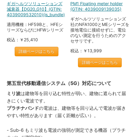
ギガヘルツソリューションズ
PM1 Floating meter holder
減衰器【DG20_G10】(GTIN:
(GTIN: 4039009139035)
4039009532010)(is_bundle)
ギガヘルツソリューションズ
適用機種：HF59Bと、HFEシ
社のNFA1000とMEシリーズを
リーズならびにHFWシリーズ
接地電位に接続せずに、電位
のない測定を行うためのアク
税込：￥25,410
セサリです。
税込：￥13,999
詳細ページはこちら
詳細ページはこちら
第五世代移動通信システム（5G）対応について
ミリ波
は建物等を回り込む特性が弱い、建物に遮られて届
きにくい電波です。
プラチナバンド
の電波は、建物等を回り込んで電波が届き
やすい特性があります（届く距離が広い）。
- Sub-6 もミリ波も電波の強弱が測定できる機器（プラチ