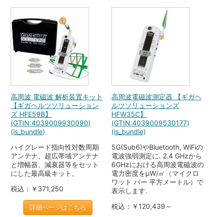
高周波 電磁波 解析装置キット
高周波電磁波測定器 【ギガヘ
【ギガヘルツソリューション
ルツソリューションズ
ズ HFE59B】
HFW35C】
(GTIN:4039009930090)
(GTIN:4039009530177)
(is_bundle)
(is_bundle)
ハイグレード指向性対数周期
5G(Sub6)やBluetooth, WiFiの
アンテナ、超広帯域アンテナ
電波強弱測定に. 2.4 GHzから
と増幅器、減衰器等をセット
6GHzにおける高周波電磁波の
にした最高級キット。
電力密度をµW/㎡（マイクロ
ワット パー 平方メートル）で
税込：￥371,250
表示します.
税込：￥120,439～
詳細ページはこちら