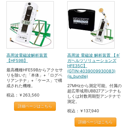
高周波電磁波解析装置
高周波 電磁波 解析装置 【ギ
【HF59B】
ガヘルツソリューションズ
HFE35C】
最高機種HFE59Bからアクセサ
(GTIN:4039009930083)
リを除いた「本体」+「ログペ
(is_bundle)
リアンテナ」+「ケース」で構
成された機種。
27MHzから測定可能。付属の
超広帯域用UBB27アンテナも
税込：￥263,560
しくは対数周期型アンテナで
測定。
詳細ページはこちら
税込：￥137,940
詳細ページはこちら