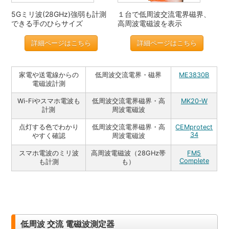
5Gミリ波(28GHz)強弱も計測
１台で低周波交流電界磁界、
できる手のひらサイズ
高周波電磁波を表示
詳細ページはこちら
詳細ページはこちら
家電や送電線からの
低周波交流電界・磁界
ME3830B
電磁波計測
Wi-Fiやスマホ電波も
低周波交流電界磁界・高
MK20-W
計測
周波電磁波
点灯する色でわかり
低周波交流電界磁界・高
CEMprotect
34
やすく確認
周波電磁波
スマホ電波のミリ波
高周波電磁波（28GHz帯
FM5
Complete
も計測
も）
低周波 交流 電磁波測定器