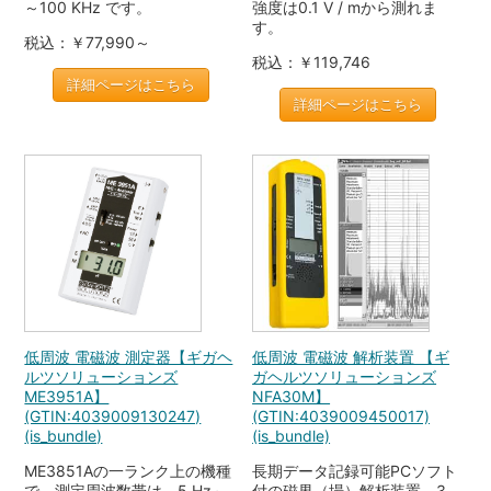
～100 KHz です。
強度は0.1 V / mから測れま
す。
税込：￥77,990～
税込：￥119,746
詳細ページはこちら
詳細ページはこちら
低周波 電磁波 測定器【ギガヘ
低周波 電磁波 解析装置 【ギ
ルツソリューションズ
ガヘルツソリューションズ
ME3951A】
NFA30M】
(GTIN:4039009130247)
(GTIN:4039009450017)
(is_bundle)
(is_bundle)
ME3851Aの一ランク上の機種
長期データ記録可能PCソフト
で、測定周波数帯は、5 Hz～
付の磁界（場）解析装置。3