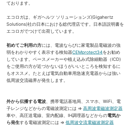
ております。
エコロガは、ギガヘルツ ソリューションズ(Gigahertz
Solutions)社の日本における総代理店です。日本語説明書を
エコロガでつけて出荷しています。
初めてご利用の方
には、電波ならびに家電製品電磁波の強
弱をわかりやすく表示する検知器
CEMprotect34
をお勧め
しています。ペースメーカーや植え込み式除細動器（ICD)
をご使用の方が近づかないほうがいいところを検知するに
もオススメ。たとえば電気自動車用急速充電器からは強い
低周波交流磁界が発生します。
外から伝播する電波
、携帯電話基地局、スマホ、WiFi、電
子レンジなどからの電磁波測定には ⇒
高周波電磁波測定器
車や、高圧送電線、室内配線、IH調理器などからの
電気か
ら発生
する電磁波測定には ⇒
低周波交流電磁波測定器