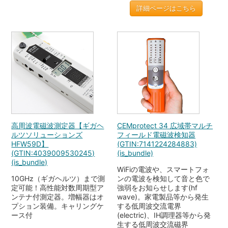
詳細ページはこちら
高周波電磁波測定器【ギガヘ
CEMprotect 34 広域帯マルチ
ルツソリューションズ
フィールド電磁波検知器
HFW59D】
(GTIN:7141224284883)
(GTIN:4039009530245)
(is_bundle)
(is_bundle)
WiFiの電波や、スマートフォ
10GHz（ギガヘルツ）まで測
ンの電波を検知して音と色で
定可能！高性能対数周期型ア
強弱をお知らせします(hf
ンテナ付測定器。増幅器はオ
wave)。家電製品等から発生
プション装備。キャリングケ
する低周波交流電界
ース付
(electric)、IH調理器等から発
生する低周波交流磁界