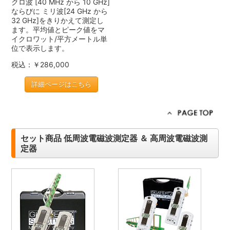
クロ波 [40 MHz から 10 GHz]
ならびに ミリ波[24 GHz から
32 GHz]をきりかえて測定し
ます。平均値とピーク値をマ
イクロワット/平方メートル単
位で表示します。
税込：￥286,000
詳細ページはこちら
セット商品 低周波電磁波測定器 ＆ 高周波電磁波測
定器