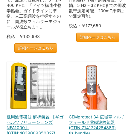
400 KHz、「ドイツ構造生物
軸。5 Hz－32 KHzまでの周波
学協会」ガイドラインに準
数帯測定可能、200mG未満ま
拠。人工高調波を把握するの
で測定可能。
に、周波数フィルターモジュ
税込：￥177,650
ールが役立ちます。
税込：￥132,693
詳細ページはこちら
詳細ページはこちら
低周波電磁波 解析装置 【ギガ
CEMprotect 34 広域帯マルチ
ヘルツソリューションズ
フィールド電磁波検知器
NFA1000】
(GTIN:7141224284883)
(GTIN:4039009350027)
(is_bundle)