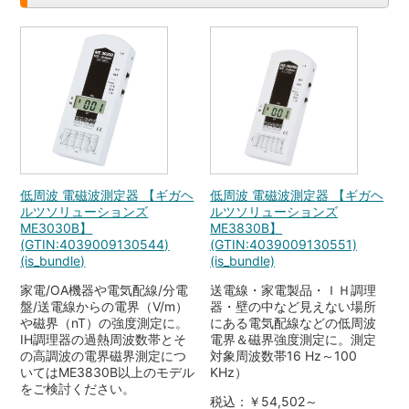
低周波 電磁波測定器 【ギガヘ
低周波 電磁波測定器 【ギガヘ
ルツソリューションズ
ルツソリューションズ
ME3030B】
ME3830B】
(GTIN:4039009130544)
(GTIN:4039009130551)
(is_bundle)
(is_bundle)
家電/OA機器や電気配線/分電
送電線・家電製品・ＩＨ調理
盤/送電線からの電界（V/m）
器・壁の中など見えない場所
や磁界（nT）の強度測定に。
にある電気配線などの低周波
IH調理器の過熱周波数帯とそ
電界＆磁界強度測定に。測定
の高調波の電界磁界測定につ
対象周波数帯16 Hz～100
いてはME3830B以上のモデル
KHz）
をご検討ください。
税込：￥54,502～