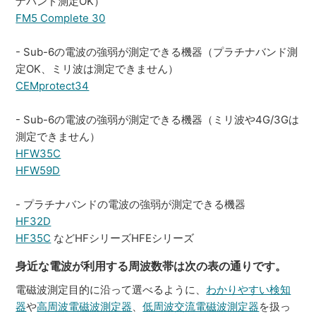
ナバンド測定OK）
FM5 Complete 30
- Sub-6の電波の強弱が測定できる機器（プラチナバンド測
定OK、ミリ波は測定できません）
CEMprotect34
- Sub-6の電波の強弱が測定できる機器（ミリ波や4G/3Gは
測定できません）
HFW35C
HFW59D
- プラチナバンドの電波の強弱が測定できる機器
HF32D
HF35C
などHFシリーズHFEシリーズ
身近な電波が利用する周波数帯は次の表の通りです。
電磁波測定目的に沿って選べるように、
わかりやすい検知
器
や
高周波電磁波測定器
、
低周波交流電磁波測定器
を扱っ