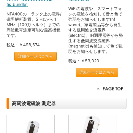
(is_bundle)
WiFiの電波や、スマートフォ
NFA400の一ランク上の電界/
ンの電波を検知して音と色で
磁界解析装置。5 Hzから 1
強弱をお知らせします(hf
MHz（100万ヘルツ）までの
wave)。家電製品等から発生
周波数帯測定可能な最高機種
する低周波交流電界
です。
(electric)、IH調理器等から発
生する低周波交流磁界
税込：￥498,674
(magnetic)も検知して色で強
弱をお知らせします。
詳細ページはこちら
税込：￥53,020
詳細ページはこちら
高周波電磁波 測定器