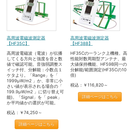
高周波電磁波測定器
高周波電磁波測定器
【HF35C】
【HF38B】
高周波電磁波（電波）が伝播
HF35Cの一ランク上機種。高
してくる方向と強度を音と数
性能対数周期型アンテナ、最
値で確認可能。音強弱調整ス
大値保持機能、HF59B同一の
イッチ付、分解能：小数点１
分解能/範囲測定(HF35Cの10
ケタより。「Range」を「
倍)
1999μW/m2 」か、非常に小
税込：￥116,820～
さい値が表示される場合の「
199.9μW/m2 」に切り替え可
詳細ページはこちら
能)。「Signal」を「 peak」
か平均値かの選択が可能。
税込：￥74,250～
詳細ページはこちら