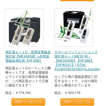
測定器セットG：低周波電磁波
ギガヘルツソリューションズ
測定器【ME3840B】+高周波
測定器セットMK30-W：
電磁波測定器【HF38B】
【ME3840B】【HF38B】
【HFW35C】( GTIN:
測定器セットCの一ランク上機
4039009930380)(is_bundle)
種セットです。低周波電磁波
とマイクロ波の両方の電磁波
セミプロ用の電磁波測定に対
が、この測定器セットで正確
応するセットで、３台の測定
に確認できます！
器から構成されています。
税込：￥179,740
税込：￥300,179
詳細ページはこちら
詳細ページはこちら