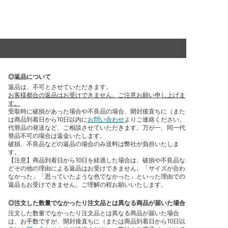
◎返品について
返品は、不可とさせていただきます。
お客様都合の返品はお受けできません。ご注意お願い申し上げま
す。
受取時に破損があった場合や不良品の場合、開封後直ちに（また
は商品到着日から10日以内に
お問い合わせ
よりご連絡ください。
代替品の発送など、ご相談させていただきます。万が一、同一代
替品不可の場合は返金いたします。
破損、不良品などの返品の場合のみ送料は弊社が負担いたしま
す。
【注意】商品到着日から10日を経過した場合は、破損や不良品な
どその他の理由による返品はお受けできません。「サイズが合わ
なかった」「思っていたような色でなかった」といった理由での
返品もお受けできません。ご理解の程お願いいたします。
◎注文した数量でなかったり注文品とは異なる商品が届いた場合
注文した数量でなかったり注文品とは異なる商品が届いた場合
は、お手数ですが、開封後直ちに（または商品到着日から10日以