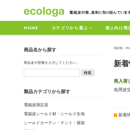
HOME
カテゴリから選ぶ
個人向け商
現在地：
HO
商品名から探す
新着
商品名や型番を入力してください。
再入荷し
低周波
製品カテゴリから探す
電磁波測定器
電磁波シールド材・シールド生地
新着
シールドカーテン・テント・寝袋