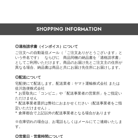
SHOPPING INFORMATION
◎適格請求書（インボイス）について
ご注文への自動返信メール（「ご注文ありがとうございます」と
いう件名です） ならびに 商品同梱の納品書を「適格請求書」
としてご利用いただけます。商品のお届け先とご注文主の住所が
異なる場合、納品書は商品と共にお届け先住所にお届けします。
◎配送について
宅配便にて配送します。配送業者：ヤマト運輸株式会社 または
佐川急便株式会社
* お受取先に「コンビニ」や「配送事業者の営業所」をご指定い
ただけません
* 配送事業者選択は弊社におまかせください（配送事業者をご指
定いただけません）。
* 倉庫都合で上記以外の配送事業者となる場合があります
※在庫切れの場合は、お電話もしくはメールにてご連絡いたしま
す。
◎営業日・営業時間について