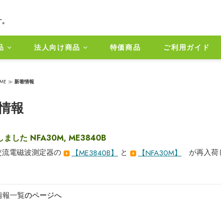
品
法人向け商品
特価商品
ご利用ガイド
ME
≫
新着情報
情報
ました NFA30M, ME3840B
交流電磁波測定器の
と
が再入荷
【ME3840B】
【NFA30M】
情報一覧
のページへ