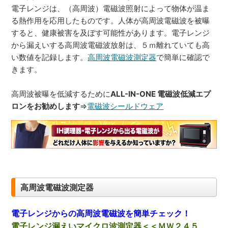
電子レンジは、（高周波）電磁波照射によって物体が温ま
る熱作用を応用したものです。人体が高周波電磁波を被曝
すると、健康被害を及ぼす可能性があります。電子レンジ
から漏えいする高周波電磁波放射は、５ｍ離れていても高
い数値を記録します。
高周波電磁波測定器
で簡単に確認で
きます。
高周波被曝を低減するために
ALL-IN-ONE 電磁波低減エプ
ロンをお勧めします
⇒
電磁波シールドウェア
高周波電磁波測定器
電子レンジからの高周波電磁波を簡単チェック！
電子レンジ漏えいマイクロ波測定器＜＜ＭＷ２４５