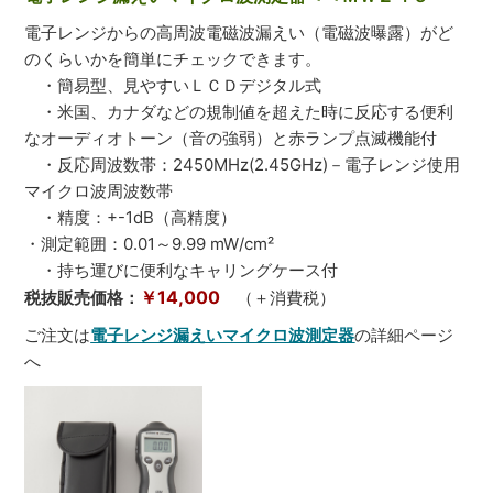
電子レンジからの高周波電磁波漏えい（電磁波曝露）がど
のくらいかを簡単にチェックできます。
・簡易型、見やすいＬＣＤデジタル式
・米国、カナダなどの規制値を超えた時に反応する便利
なオーディオトーン（音の強弱）と赤ランプ点滅機能付
・反応周波数帯：2450MHz(2.45GHz)－電子レンジ使用
マイクロ波周波数帯
・精度：+-1dB（高精度）
・測定範囲：0.01～9.99 mW/cm²
・持ち運びに便利なキャリングケース付
￥14,000
税抜販売価格：
（＋消費税）
ご注文は
電子レンジ漏えいマイクロ波測定器
の詳細ページ
へ