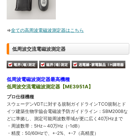
⇒
全ての高周波電磁波測定器はこちら
低周波交流電磁波測定器
低周波電磁波測定器最高機種
低周波交流電磁波測定器【ME3951A】
プロ仕様機種
スウェーデンVDTに対する規制ガイドラインTCO規制とド
イツ建築生物学協会電磁波予防ガイドライン：SBM2008な
どに準拠し、測定可能周波数帯域が更に広く40万Hzまで
・周波数帯：5Hz～40万Hz（-1dB）
・精度：50/60Hzで、+-2%、+-7（高精度）