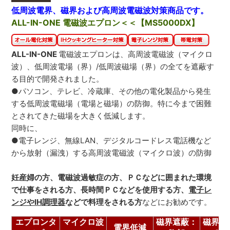
低周波電界、磁界および高周波電磁波対策商品です。
ALL-IN-ONE 電磁波エプロン＜＜【MS5000DX】
ALL-IN-ONE
電磁波エプロンは、高周波電磁波（マイクロ
波）、低周波電場（界）/低周波磁場（界）の全てを遮蔽す
る目的で開発されました。
●パソコン、テレビ、冷蔵庫、その他の電化製品から発生
する低周波電磁場（電場と磁場）の防御。特に今まで困難
とされてきた磁場を大きく低減します。
同時に、
●電子レンジ、無線LAN、デジタルコードレス電話機など
から放射（漏洩）する高周波電磁波（マイクロ波）の防御
妊産婦の方、電磁波過敏症の方、ＰＣなどに囲まれた環境
で仕事をされる方、長時間ＰＣなどを使用する方、
電子レ
ンジやIH調理器
などで料理をされる方
などにお勧めです。
エプロンタ
マイクロ波
磁界遮蔽：
磁界遮
電界低減