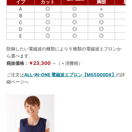
イプ
カット
胸部
腹
◎
◎
A
×
×
◎
◎
◎
B
×
◎
◎
◎
C
×
◎
◎
◎
◎
D
◎
◎
◎
◎
E
防御したい電磁波の種類により５種類の電磁波エプロンか
ら選べます。
￥23,300
税抜価格：
～（＋消費税）
ご注文は
ALL-IN-ONE 電磁波エプロン【MS5000DX】
の詳
細ページへ