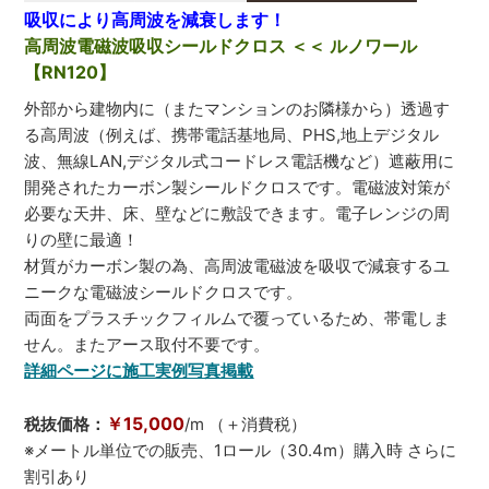
吸収により高周波を減衰します！
高周波電磁波吸収シールドクロス ＜＜ ルノワール
【RN120】
外部から建物内に（またマンションのお隣様から）透過す
る高周波（例えば、携帯電話基地局、PHS,地上デジタル
波、無線LAN,デジタル式コードレス電話機など）遮蔽用に
開発されたカーボン製シールドクロスです。電磁波対策が
必要な天井、床、壁などに敷設できます。電子レンジの周
りの壁に最適！
材質がカーボン製の為、高周波電磁波を吸収で減衰するユ
ニークな電磁波シールドクロスです。
両面をプラスチックフィルムで覆っているため、帯電しま
せん。またアース取付不要です。
詳細ページに施工実例写真掲載
￥15,000
税抜価格：
/m （＋消費税）
※メートル単位での販売、1ロール（30.4m）購入時 さらに
割引あり