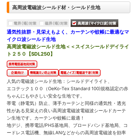
高周波電磁波シールド材・シールド生地
通気性抜群・見栄えもよく、カーテンや蚊帳に最適なマ
イクロ波シールド生地
高周波電磁波シールド生地＜＜スイスシールドデイライ
ト２５０【SDL250】
人気の電磁波シールド生地：シールドデイライト、
エコテック１００（OeKo-Tex Standard 100)規格認定の赤
ちゃんにもやさしい安全な生地です。
帯電（静電気）防止、薄手カーテンと同様の通気性・透光
性がある見栄えの良い高周波電磁波電磁波シールドカーテ
ン生地です。カーテンや蚊帳に最適！
地デジ、携帯電話/PHS基地局、ブロードバンド基地局、コ
ードレス電話機、無線LANなどからの高周波電磁波を効率