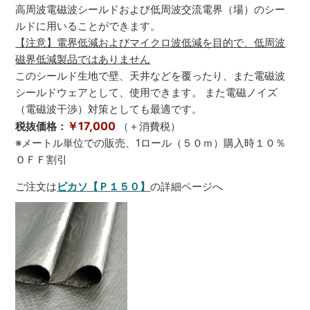
高周波電磁波シールドおよび低周波交流電界（場）のシー
ルドに用いることができます。
【注意】電界低減およびマイクロ波低減を目的で、低周波
磁界低減製品ではありません
このシールド生地で壁、天井などを覆ったり、また電磁波
シールドウェアとして、使用できます。 また電磁ノイズ
（電磁波干渉）対策としても最適です。
￥17,000
税抜価格：
（＋消費税）
※メートル単位での販売、1ロール（５０ｍ）購入時１０％
ＯＦＦ割引
ご注文は
ピカソ【Ｐ１５０】
の詳細ページへ