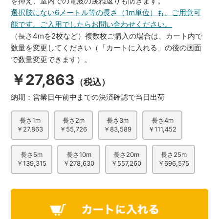
を抑え、室内での電波の跳ね返りも防ぎます。
選択肢にない6メートル等の長さ（1m単位）も、ご用意可
能です。ご入用でしたらお問い合わせください。
（長さ4mを2枚など）複数枚ご購入の場合は、カート内で
数量を変更してください（「カートに入れる」の後の画面
で数量変更できます）。
￥27,863
（税込）
納期：
営業日午前中までの決済確認で当日出荷
長さ1m
長さ2m
長さ3m
長さ4m
￥27,863
￥55,726
￥83,589
￥111,452
長さ5m
長さ10m
長さ20m
長さ25m
￥139,315
￥278,630
￥557,260
￥696,575