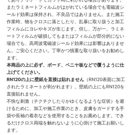
またラミネートフィルムがはがれている場合でも電磁波シ
ールド効果は保持され、不良品ではありません。また施工
作業時、物をクロスに落としたり、乱暴に取り扱うと加工
フィルムにヨレやキズが生じます。但し、万が一、ラミネ
ートフィルムが破損してもまたはフィルムが部分的にない
場合でも、高周波電磁波シールド効果には影響はありませ
ん。ご安心ください。丁寧かつ慎重な取り扱いをお勧めし
ます。
本商品の上に必ず、ボード、ベニヤ板などで覆うように仕
上げてください。
RN120の上に壁紙を直接は貼れません
（RN120表面に加工
されたラミネートが剥がれます）。壁紙の上にもRN120を
直接貼れません。
不快な刺激（チクチクしたりかゆくなるような症状）を避
けるために、加工や施工作業のとき、皮膚をガードする手
袋や長袖の着衣などを使用することをお薦めします。でき
るだけクロス両端を触れないように心掛けて施工お願いし
ます。