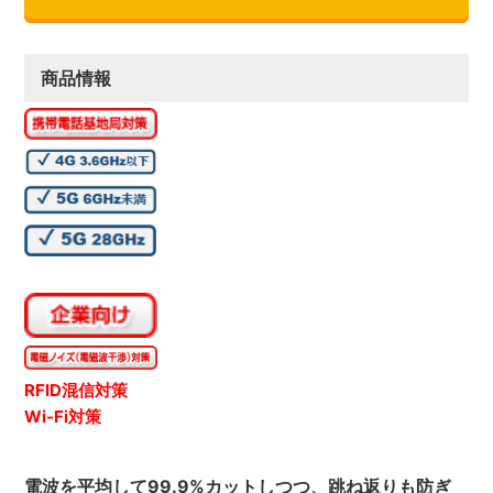
商品情報
RFID混信対策
Wi-Fi対策
電波を平均して99.9%カットしつつ、跳ね返りも防ぎ