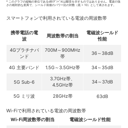
* このグラフの縦軸の単位であるdB(ﾃﾞｼﾍﾞﾙ)は騒音を示すものではありません。電波の強
さの相対的な差異で、シールド前後のパワー比の対数（底 = 10）として表されます。
スマートフォンで利用されている電波の周波数帯
携帯電話の電
電磁波シールド
周波数帯の割当
波
性能
4Gプラチナバ
700M～900MHz
36～38dB
ンド
帯
4G 主要バンド
1.5G～3.5GHz帯
34～35dB
3.7GHz帯、
34～37dB
5G Sub-6
4.5GHz帯
5G ミリ波
28GHz帯
63dB
Wi-Fiで利用されている電波の周波数帯
Wi-Fi周波数帯の割当
電磁波シールド性能