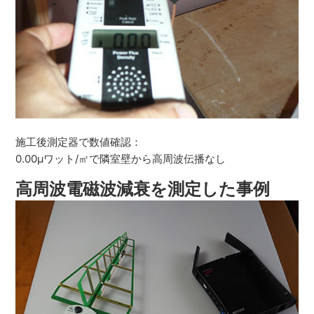
施工後測定器で数値確認：
0.00μワット/㎡で隣室壁から高周波伝播なし
高周波電磁波減衰を測定した事例