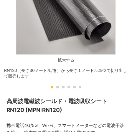
拡大する
RN120（長さ30メートル/巻）から長さ１メートル単位で切り出し
R
て販売します
高周波電磁波シールド・電波吸収シート
RN120 (MPN:RN120)
携帯電話4G/5G、Wi-Fi、スマートメーターなどの電波干渉