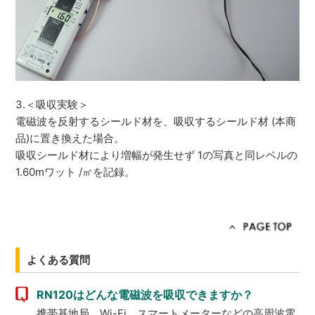
3.＜吸収実験＞
電磁波を反射するシールド材を、吸収するシールド材 (本商
品)に置き換えた場合。
吸収シールド材により増幅が発生せず 1の写真と同レベルの
1.60mワット /㎡を記録。
よくある質問
RN120はどんな電磁波を吸収できますか？
携帯基地局、Wi-Fi、スマートメーターなどの高周波電