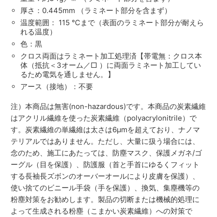
厚さ：0.445mm （ラミネート部分を含まず）
温度範囲： 115 ℃まで（表面のラミネート部分が耐えら
れる温度）
色：黒
クロス両面はラミネート加工処理済【帯電無：クロス本
体（抵抗＜3オーム／□ ）に両面ラミネート加工してい
るため電気を通しません。】
アース（接地）：不要
注）本商品は無害(non-hazardous)です。本商品の炭素繊維
はアクリル繊維を使った炭素繊維（polyacrylonitrile）で
す。炭素繊維の単繊維は太さは6µmを超えており、ナノマ
テリアルではありません。ただし、大量に扱う場合には、
念のため、施工にあたっては、防塵マスク、保護メガネ/ゴ
ーグル（目を保護）、防護服（首と手首にゆるくフィット
する長袖長ズボンのオーバーオールにより皮膚を保護）、
使い捨てのビニール手袋（手を保護）、換気、集塵機等の
粉塵対策をお勧めします。製品の切断または機械的処理に
よって生成される粉塵（こまかい炭素繊維）への対策で