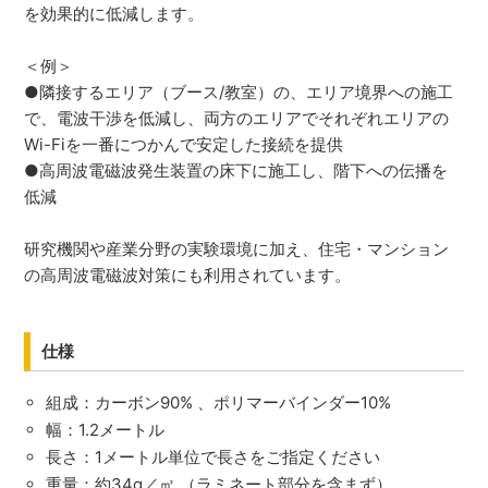
を効果的に低減します。
＜例＞
●隣接するエリア（ブース/教室）の、エリア境界への施工
で、電波干渉を低減し、両方のエリアでそれぞれエリアの
Wi-Fiを一番につかんで安定した接続を提供
●高周波電磁波発生装置の床下に施工し、階下への伝播を
低減
研究機関や産業分野の実験環境に加え、住宅・マンション
の高周波電磁波対策にも利用されています。
仕様
組成：カーボン90% 、ポリマーバインダー10%
幅：1.2メートル
長さ：1メートル単位で長さをご指定ください
重量：約34g／㎡ （ラミネート部分を含まず）