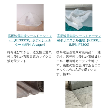
高周波電磁波シールドテント＜
高周波電磁波シールドカーテン
＜【PT300CP】ボディシェル
用ポリエステル生地【PT300】
ター (MPN:Voyager)
(MPN:PT300)
持ち運びできる、透光性と通気
携帯電話基地局対策商品！ 通
性に優れた布製天幕のマイクロ
気性、透光性に優れた電磁波シ
波対策テント
ールド用薄地カーテン生地で
す。繊維の安全証明であるエコ
テックス®の認証を得ていま
す。幅3m