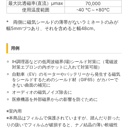
最大比透磁率(直流）μmax
70,000
使用温度範囲
-40 ℃～+80℃
* 両側に磁気シールドの薄帯がないラミネートのみが
幅5mmづつあり、それを含めると幅48cm。
用例
IH調理器などの低周波磁界(場)シールド対策に（電磁波
対策エプロンの内ポケットに入れて対策可能）
自動車（EV）のモーターやバッテリーから発生する磁気
をシールドするためのシールド材（GIF65）がカバーで
きない曲面の補完に
オーディオの磁気ノイズ除去に
医療機器を外部磁界からの影響を防ぐために
※室内用
※本商品はフィルムで保護されていますが、踏んだり折った
りの扱いでフィルムが破損すると、ナノ結晶の薄い軟磁性