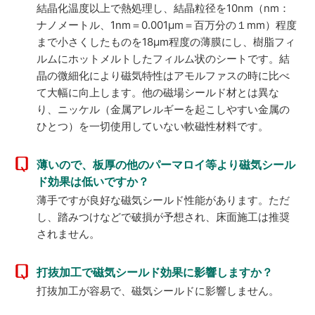
結晶化温度以上で熱処理し、結晶粒径を10nm（nm：
ナノメートル、1nm＝0.001μm＝百万分の１mm）程度
まで小さくしたものを18μm程度の薄膜にし、樹脂フィ
ルムにホットメルトしたフィルム状のシートです。結
晶の微細化により磁気特性はアモルファスの時に比べ
て大幅に向上します。他の磁場シールド材とは異な
り、ニッケル（金属アレルギーを起こしやすい金属の
ひとつ）を一切使用していない軟磁性材料です。
薄いので、板厚の他のパーマロイ等より磁気シール
ド効果は低いですか？
薄手ですが良好な磁気シールド性能があります。ただ
し、踏みつけなどで破損が予想され、床面施工は推奨
されません。
打抜加工で磁気シールド効果に影響しますか？
打抜加工が容易で、磁気シールドに影響しません。