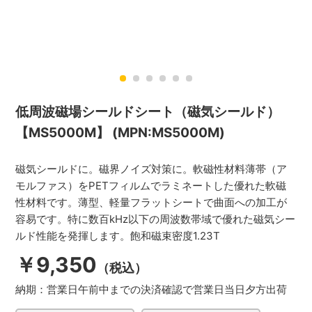
低周波磁場シールドシート（磁気シールド）
【MS5000M】 (MPN:MS5000M)
磁気シールドに。磁界ノイズ対策に。軟磁性材料薄帯（ア
モルファス）をPETフィルムでラミネートした優れた軟磁
性材料です。薄型、軽量フラットシートで曲面への加工が
容易です。特に数百kHz以下の周波数帯域で優れた磁気シー
ルド性能を発揮します。飽和磁束密度1.23T
￥9,350
（税込）
納期：
営業日午前中までの決済確認で営業日当日夕方出荷