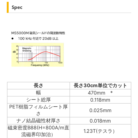
Spec
長さ
長さ30cm単位でカット
幅
470mm *
シート総厚
0.118mm
PET樹脂フィルムシート厚
0.025mm
さ
ナノ結晶磁性材厚さ
0.018mm
磁束密度B88(H=800A/m直
1.23T(テスラ）
流磁界印加治）