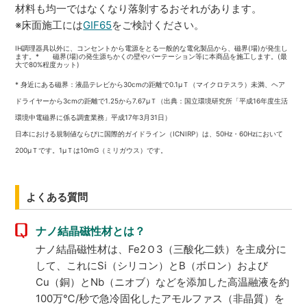
材料も均一ではなくなり落剝するおそれがあります。
※床面施工には
GIF65
をご検討ください。
IH調理器具以外に、コンセントから電源をとる一般的な電化製品から、磁界(場)が発生し
ます。* 磁界(場)の発生源ちかくの壁やパーテーション等に本商品を施工します。(最
大で80%程度カット)
* 身近にある磁界：液晶テレビから30cmの距離で0.1μＴ（マイクロテスラ）未満、ヘア
ドライヤーから3cmの距離で1.25から7.67μＴ（出典：国立環境研究所「平成16年度生活
環境中電磁界に係る調査業務」平成17年3月31日）
日本における規制値ならびに国際的ガイドライン（ICNIRP）は、50Hz・60Hzにおいて
200μＴです。1μＴは10mG（ミリガウス）です。
よくある質問
ナノ結晶磁性材とは？
ナノ結晶磁性材は、Fe2Ｏ3（三酸化二鉄）を主成分に
して、これにSi（シリコン）とB（ボロン）および
Cu（銅）とNb（ニオブ）などを添加した高温融液を約
100万℃/秒で急冷固化したアモルファス（非晶質）を