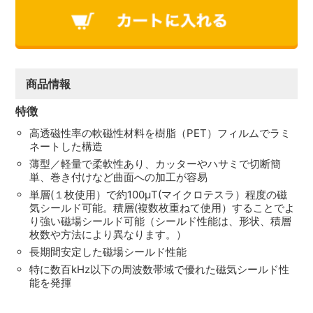
商品情報
特徴
高透磁性率の軟磁性材料を樹脂（PET）フィルムでラミ
ネートした構造
薄型／軽量で柔軟性あり、カッターやハサミで切断簡
単、巻き付けなど曲面への加工が容易
単層(１枚使用）で約100μT(マイクロテスラ）程度の磁
気シールド可能。積層(複数枚重ねて使用）することでよ
り強い磁場シールド可能（シールド性能は、形状、積層
枚数や方法により異なります。）
長期間安定した磁場シールド性能
特に数百kHz以下の周波数帯域で優れた磁気シールド性
能を発揮