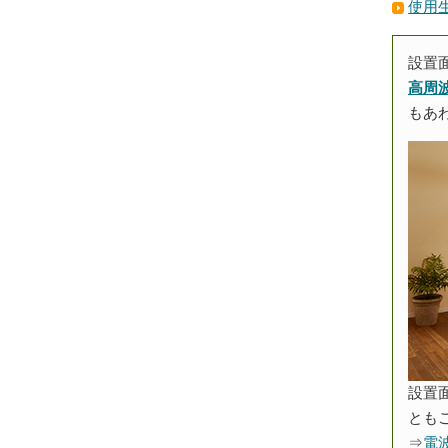
使用生
設置
高周
もあ
設置
とも
⇒
電