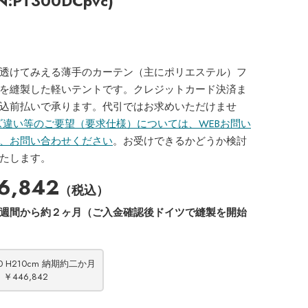
N:PT300DCpvc)
透けてみえる薄手のカーテン（主にポリエステル）フ
を縫製した軽いテントです。クレジットカード決済ま
込前払いで承ります。代引ではお求めいただけませ
ズ違い等のご要望（要求仕様）については、WEBお問い
、お問い合わせください
。お受けできるかどうか検討
たします。
6,842
（税込）
拡大する
拡大する
週間から約２ヶ月（ご入金確認後ドイツで縫製を開始
おろしたところ
PT300DC出入口を開けていると
10 H210cm 納期約二か月
￥446,842