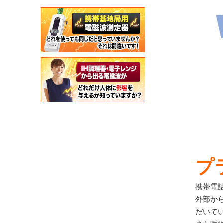
プ
携帯電
外部か
だいて