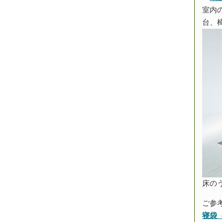
室内
台、
床の
ご参
寝袋