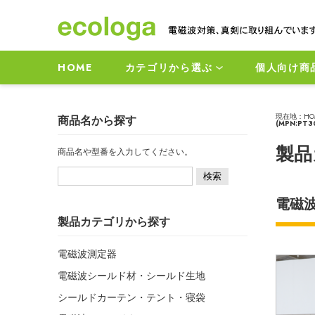
HOME
カテゴリから選ぶ
個人向け商
現在地：
HO
商品名から探す
(MPN:PT3
製品
商品名や型番を入力してください。
電磁
製品カテゴリから探す
電磁波測定器
電磁波シールド材・シールド生地
シールドカーテン・テント・寝袋