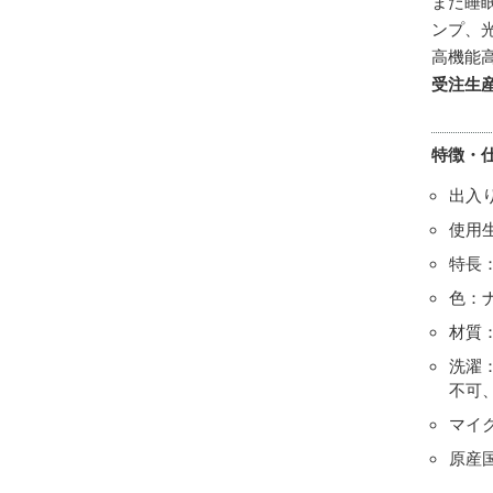
また睡
ンプ、
高機能
受注生
特徴・
出入
使用
特長
色：
材質：
洗濯
不可
マイク
原産