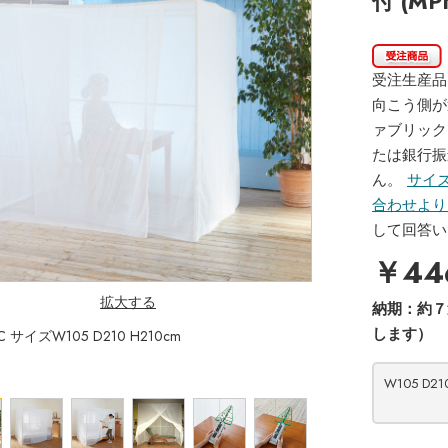
付 (MP
受注生産品
向こう側が
ァブリック
たは銀行振
ん。
サイ
合わせより
して回答い
￥44
拡大する
納期：
約７
します）
C サイズW105 D210 H210cm
PT300DC出入口を
W105 D2