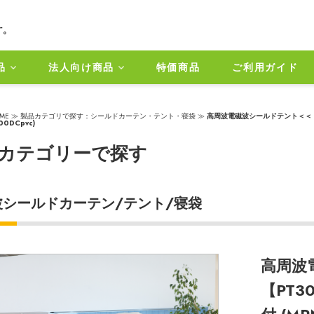
品
法人向け商品
特価商品
ご利用ガイド
ME
≫ 製品カテゴリで探す：
シールドカーテン・テント・寝袋
≫
高周波電磁波シールドテント＜＜【
00DCpvc)
カテゴリーで探す
波シールドカーテン/テント/寝袋
高周波
【PT3