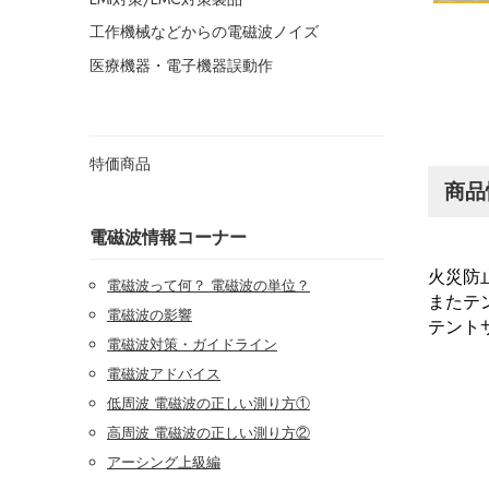
工作機械などからの電磁波ノイズ
医療機器・電子機器誤動作
特価商品
商品
電磁波情報コーナー
火災防
電磁波って何？ 電磁波の単位？
またテ
電磁波の影響
テントサ
電磁波対策・ガイドライン
電磁波アドバイス
低周波 電磁波の正しい測り方①
高周波 電磁波の正しい測り方②
アーシング上級編