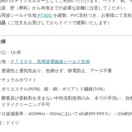
眠時のボディシェルターとしてご利用いただけます。ベッド、机、
光源、壁（摩耗）から布地までの必要な距離に注意してください。
高周波シールド生地
PT300
を縫製。PVC支柱つき。お客様にて支
産品
（ご注文をお受けしてからドイツで縫製いたします）
仕様
り口：1か所
生地：
ＰＴ３００ 高周波電磁波シールド生地
：透過性と通気性あり、色褪せず、静電防止、アース不要
ナチュラルホワイト
ポリエステル(90%)、銀・銅・ポリアミド繊維(10%）
：酵素及び柔軟剤を含まない中性洗剤使用のみ、水での手洗い、自
、ドライクリーニング不可
ロ波減衰率：400MHz～5GHzにおいて45dB(99.995％）～25dB(9
国：ドイツ