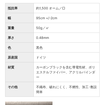
抵抗率
約1,500 オーム／□
幅
95cm +/-2cm
重量
50g／㎡
厚さ
0.48mm
色
黒色
原産国
ドイツ
材質
カーボンブラックを含む導電性材、ポリ
エステルファイバー、アクリルバインダ
ー
その他
不織布、破れにくく、不燃性、加工･敷設
簡単