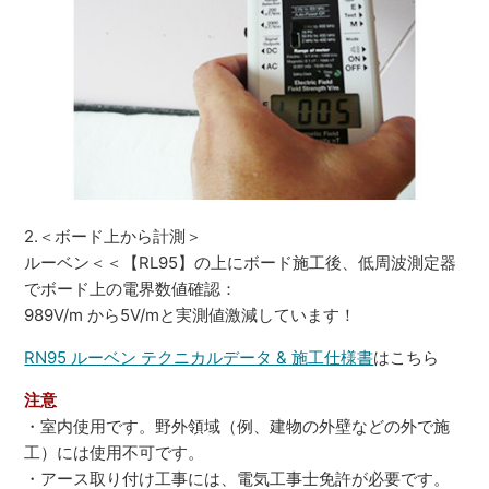
2.＜ボード上から計測＞
ルーベン＜＜【RL95】の上にボード施工後、低周波測定器
でボード上の電界数値確認：
989V/m から5V/mと実測値激減しています！
RN95 ルーベン テクニカルデータ & 施工仕様書
はこちら
注意
・室内使用です。野外領域（例、建物の外壁などの外で施
工）には使用不可です。
・アース取り付け工事には、電気工事士免許が必要です。