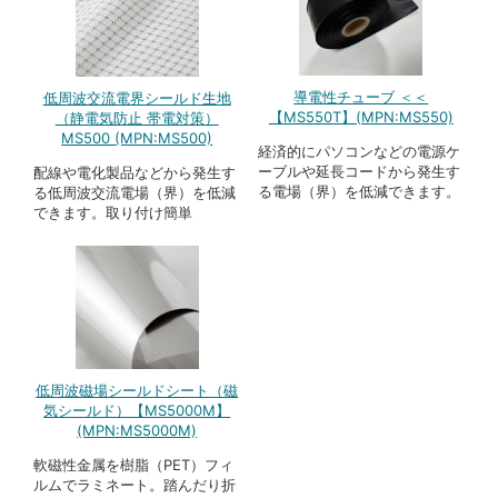
導電性チューブ ＜＜
低周波交流電界シールド生地
【MS550T】(MPN:MS550)
（静電気防止 帯電対策）
MS500 (MPN:MS500)
経済的にパソコンなどの電源ケ
ーブルや延長コードから発生す
配線や電化製品などから発生す
る電場（界）を低減できます。
る低周波交流電場（界）を低減
できます。取り付け簡単
低周波磁場シールドシート（磁
気シールド）【MS5000M】
(MPN:MS5000M)
軟磁性金属を樹脂（PET）フィ
ルムでラミネート。踏んだり折