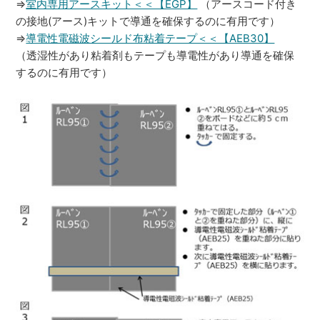
⇒
室内専用アースキット＜＜【EGP】
（アースコード付き
の接地(アース)キットで導通を確保するのに有用です）
⇒
導電性電磁波シールド布粘着テープ＜＜【AEB30】
（透湿性があり粘着剤もテープも導電性があり導通を確保
するのに有用です）