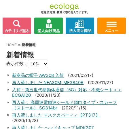
HOME
≫
新着情報
新着情報
表示件数：
新商品の帽子 AW308 入荷
(2021/02/17)
再入荷しました NFA30M, ME3840B
(2020/11/27)
入荷：第五世代移動体通信（5G）対応・不織シート＜＜
ECGA120
(2020/11/20)
再入荷： 高周波電磁波シールド頭巾タイプ・スカーフ
（ストール） SG314br
(2020/11/16)
再入荷しました マスクカバー＜＜【PT317】
(2020/10/28)
再入荷しました: ヘッドキャップ MDK307