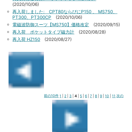
(2020/10/06)
再入荷しました: CPT80ならびにP150 、 MS750、
PT300、PT300CP
(2020/10/06)
電磁波防御スーツ【MS750】価格改定
(2020/09/15)
再入荷 ポケットタイプ磁力計
(2020/08/28)
再入荷 HZ150
(2020/08/27)
前の10件
1
|
2
|
3
|
4
|
5
|
6
|
7
|
8
|
9
|
10
|
11
次の